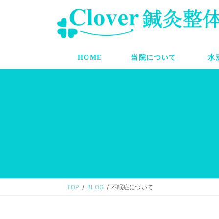
コ
ナ
ン
ビ
テ
ゲ
ン
ー
ツ
シ
へ
ョ
HOME
当院について
水
ス
ン
キ
に
ッ
移
プ
動
TOP
BLOG
不眠症について