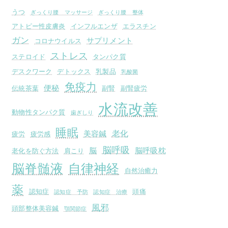
うつ
ぎっくり腰 マッサージ
ぎっくり腰 整体
アトピー性皮膚炎
インフルエンザ
エラスチン
ガン
サプリメント
コロナウイルス
ストレス
ステロイド
タンパク質
デスクワーク
デトックス
乳製品
乳酸菌
免疫力
便秘
伝統茶葉
副腎
副腎疲労
水流改善
動物性タンパク質
歯ぎしり
睡眠
老化
美容鍼
疲労
疲労感
脳呼吸
脳
脳呼吸枕
老化を防ぐ方法
肩こり
脳脊髄液
自律神経
自然治癒力
薬
認知症
頭痛
認知症 予防
認知症 治療
風邪
頭部整体美容鍼
顎関節症