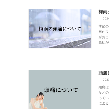
梅雨
202
季節の
日が長
がおこ
象病が
頭痛
202
頭痛は
などの
ってい
による