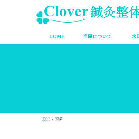
コ
ナ
ン
ビ
テ
ゲ
ン
ー
ツ
シ
へ
ョ
HOME
当院について
水
ス
ン
キ
に
ッ
移
プ
動
TOP
頭痛