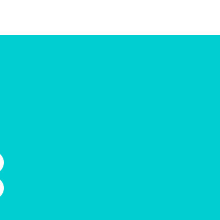
HOME
当院について
水流改善整体®
Clover式美容鍼
アクセス
症例一覧
ブログ