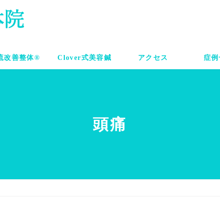
流改善整体®
Clover式美容鍼
アクセス
症例
頭痛