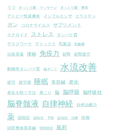
うつ
ぎっくり腰 マッサージ
ぎっくり腰 整体
アトピー性皮膚炎
インフルエンザ
エラスチン
ガン
サプリメント
コロナウイルス
ストレス
ステロイド
タンパク質
デスクワーク
デトックス
乳製品
乳酸菌
免疫力
便秘
伝統茶葉
副腎
副腎疲労
水流改善
動物性タンパク質
歯ぎしり
睡眠
老化
美容鍼
疲労
疲労感
脳呼吸
脳
脳呼吸枕
老化を防ぐ方法
肩こり
脳脊髄液
自律神経
自然治癒力
薬
認知症
頭痛
認知症 予防
認知症 治療
風邪
頭部整体美容鍼
顎関節症