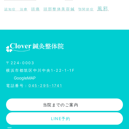
風邪
頭痛
頭部整体美容鍼
認知症 治療
顎関節症
ア
イ
コ
ン
リ
ン
〒224-0003
ク
横浜市都筑区中川中央1-22-1-1F
Google
MAP
電話番号：
045-295-1741
当院までのご案内
LINE予約