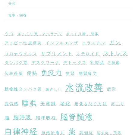
美容
食事・栄養
うつ
ぎっくり腰 マッサージ
ぎっくり腰 整体
ガン
アトピー性皮膚炎
インフルエンザ
エラスチン
ストレス
サプリメント
コロナウイルス
ステロイド
タンパク質
デスクワーク
デトックス
乳製品
乳酸菌
免疫力
便秘
伝統茶葉
副腎
副腎疲労
水流改善
動物性タンパク質
疲労
歯ぎしり
睡眠
老化
美容鍼
疲労感
老化を防ぐ方法
肩こり
脳脊髄液
脳呼吸
脳
脳呼吸枕
自律神経
薬
自然治癒力
認知症
認知症 予防