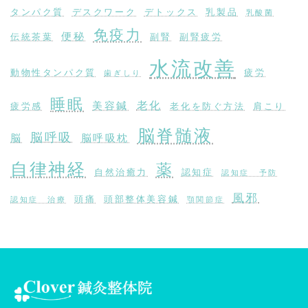
タンパク質
デスクワーク
デトックス
乳製品
乳酸菌
免疫力
便秘
伝統茶葉
副腎
副腎疲労
水流改善
動物性タンパク質
疲労
歯ぎしり
睡眠
老化
美容鍼
疲労感
老化を防ぐ方法
肩こり
脳脊髄液
脳呼吸
脳
脳呼吸枕
自律神経
薬
自然治癒力
認知症
認知症 予防
風邪
頭痛
頭部整体美容鍼
認知症 治療
顎関節症
ア
イ
コ
ン