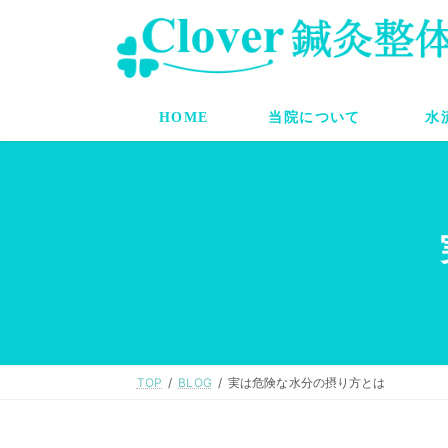
コ
ナ
ン
ビ
テ
ゲ
ン
ー
ツ
シ
へ
ョ
HOME
当院について
水
ス
ン
キ
に
ッ
移
プ
動
TOP
BLOG
実は危険な水分の摂り方とは