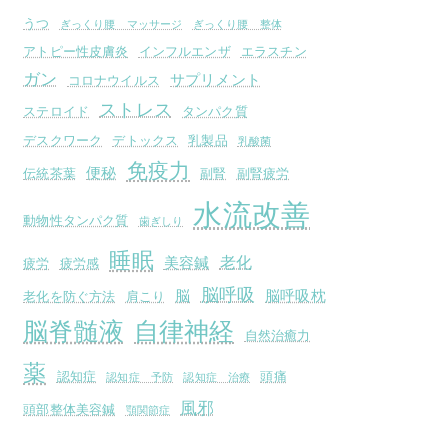
うつ
ぎっくり腰 マッサージ
ぎっくり腰 整体
アトピー性皮膚炎
インフルエンザ
エラスチン
ガン
サプリメント
コロナウイルス
ストレス
ステロイド
タンパク質
デスクワーク
デトックス
乳製品
乳酸菌
免疫力
便秘
伝統茶葉
副腎
副腎疲労
水流改善
動物性タンパク質
歯ぎしり
睡眠
老化
美容鍼
疲労
疲労感
脳呼吸
脳
脳呼吸枕
老化を防ぐ方法
肩こり
脳脊髄液
自律神経
自然治癒力
薬
認知症
頭痛
認知症 予防
認知症 治療
風邪
頭部整体美容鍼
顎関節症