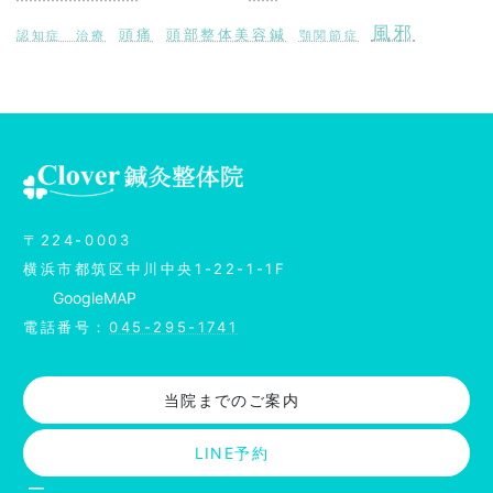
風邪
頭痛
頭部整体美容鍼
認知症 治療
顎関節症
ア
イ
コ
ン
リ
ン
〒224-0003
ク
横浜市都筑区中川中央1-22-1-1F
Google
MAP
電話番号：
045-295-1741
当院までのご案内
LINE予約