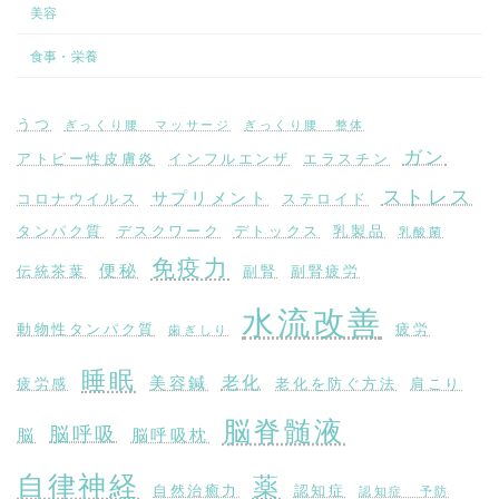
美容
食事・栄養
うつ
ぎっくり腰 マッサージ
ぎっくり腰 整体
ガン
アトピー性皮膚炎
インフルエンザ
エラスチン
ストレス
サプリメント
コロナウイルス
ステロイド
タンパク質
デスクワーク
デトックス
乳製品
乳酸菌
免疫力
便秘
伝統茶葉
副腎
副腎疲労
水流改善
動物性タンパク質
疲労
歯ぎしり
睡眠
老化
美容鍼
疲労感
老化を防ぐ方法
肩こり
脳脊髄液
脳呼吸
脳
脳呼吸枕
自律神経
薬
自然治癒力
認知症
認知症 予防