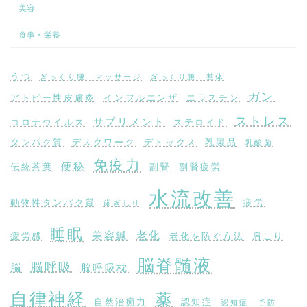
美容
食事・栄養
うつ
ぎっくり腰 マッサージ
ぎっくり腰 整体
ガン
アトピー性皮膚炎
インフルエンザ
エラスチン
ストレス
サプリメント
コロナウイルス
ステロイド
タンパク質
デスクワーク
デトックス
乳製品
乳酸菌
免疫力
便秘
伝統茶葉
副腎
副腎疲労
水流改善
動物性タンパク質
疲労
歯ぎしり
睡眠
老化
美容鍼
疲労感
老化を防ぐ方法
肩こり
脳脊髄液
脳呼吸
脳
脳呼吸枕
自律神経
薬
自然治癒力
認知症
認知症 予防