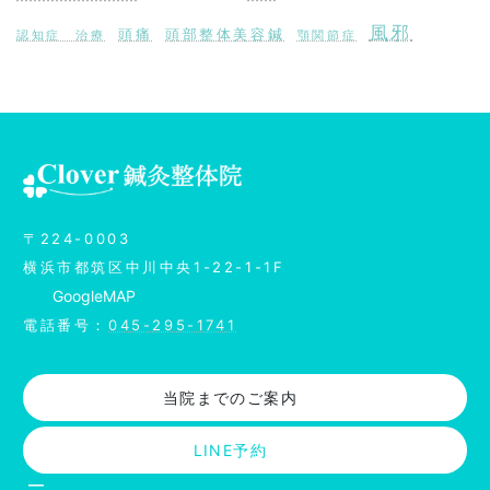
風邪
頭痛
頭部整体美容鍼
認知症 治療
顎関節症
ア
イ
コ
ン
リ
ン
〒224-0003
ク
横浜市都筑区中川中央1-22-1-1F
Google
MAP
電話番号：
045-295-1741
当院までのご案内
LINE予約