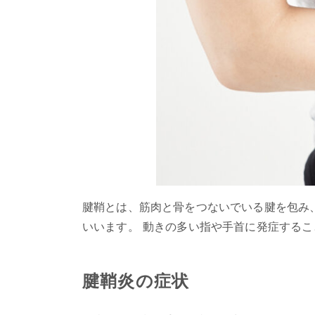
腱鞘とは、筋肉と骨をつないでいる腱を包み
いいます。 動きの多い指や手首に発症する
腱鞘炎の症状