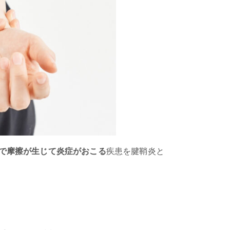
で摩擦が生じて炎症がおこる
疾患を腱鞘炎と