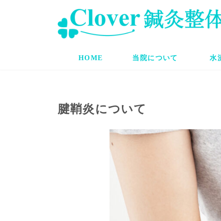
コ
ナ
ン
ビ
テ
ゲ
ン
ー
ツ
シ
へ
ョ
HOME
当院について
水
ス
ン
キ
に
ッ
移
プ
動
腱鞘炎について